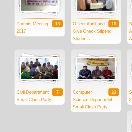
Parents Meeting
18
Officer Audit and
16
S
2017
Give Check Stipend
A
Students
A
Civil Department
7
Computer
23
S
Small Class Party
Science Department
2
Small Class Party