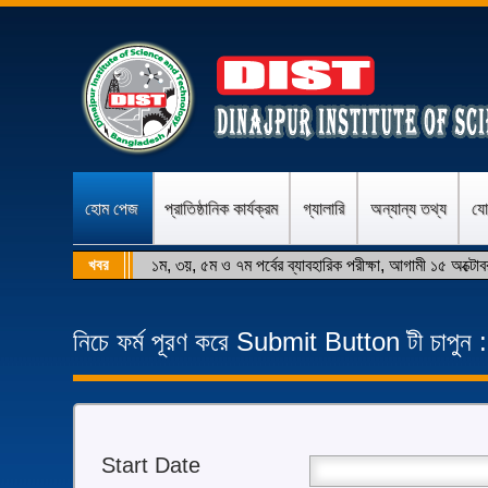
tter
Facebook
হোম পেজ
প্রাতিষ্ঠানিক কার্যক্রম
গ্যালারি
অন্যান্য তথ্য
যো
খবর
১ম, ৩য়, ৫ম ও ৭ম পর্বের ব্যাবহারিক পরীক্ষা, আগামী ১৫ অক্টো
নিচে ফর্ম পূরণ করে Submit Button টী চাপুন :
Start Date