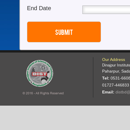
End Date
Our Address
Dinajpur Institu
Paharpur, Sada
Tel:
0531-6608
01727-446833
Email:
distbd