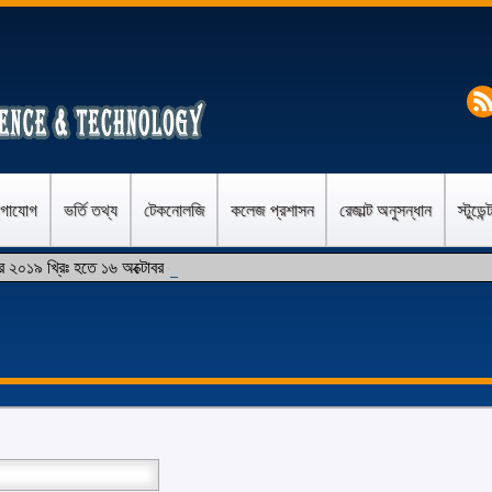
গাযোগ
ভর্তি তথ্য
টেকনোলজি
কলেজ প্রশাসন
রেজাল্ট অনুসন্ধান
স্টুডে
বর ২০১৯ খ্রিঃ হতে ১৬ অক্টোবর ২০১৯ খ্রিঃ অনুষ্ঠিত হবে।