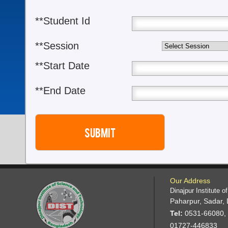
**Student Id
**Session
**Start Date
**End Date
Our Address
Dinajpur Institute 
Paharpur, Sadar, 
Tel:
0531-66080,
01727-446833