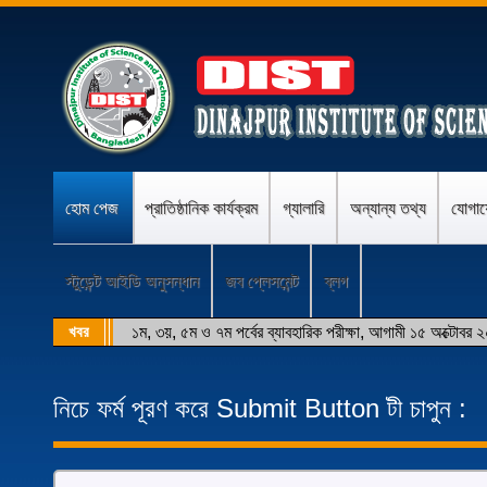
হোম পেজ
প্রাতিষ্ঠানিক কার্যক্রম
গ্যালারি
অন্যান্য তথ্য
যোগা
স্টুডেন্ট আইডি অনুসন্ধান
জব প্লেসমেন্ট
ব্লগ
খবর
১ম, ৩য়, ৫ম ও ৭ম পর্বের ব্যাবহারিক পরীক্ষা, আগামী ১৫ অক্টোবর 
নিচে ফর্ম পূরণ করে Submit Button টী চাপুন :